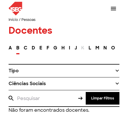
Início
/
Pessoas
Docentes
A
B
C
D
E
F
G
H
I
J
K
L
M
N
O
P
Tipo
Ciências Sociais
Limpar Filtros
Não foram encontrados docentes.