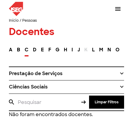
Início
/
Pessoas
Docentes
A
B
C
D
E
F
G
H
I
J
K
L
M
N
O
P
Prestação de Serviços
Ciências Sociais
Limpar Filtros
Não foram encontrados docentes.