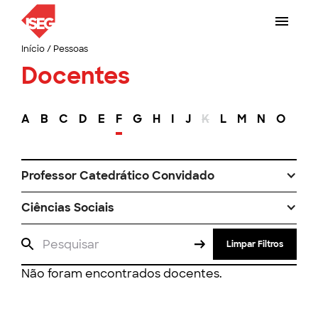
Início
/
Pessoas
Docentes
A
B
C
D
E
F
G
H
I
J
K
L
M
N
O
P
Professor Catedrático Convidado
Ciências Sociais
Limpar Filtros
Não foram encontrados docentes.