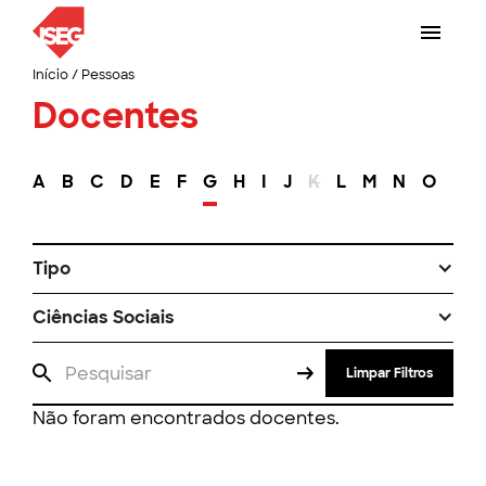
Início
/
Pessoas
Docentes
A
B
C
D
E
F
G
H
I
J
K
L
M
N
O
P
Tipo
Ciências Sociais
Limpar Filtros
Não foram encontrados docentes.