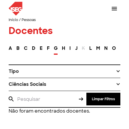
Início
/
Pessoas
Docentes
A
B
C
D
E
F
G
H
I
J
K
L
M
N
O
P
Tipo
Ciências Sociais
Limpar Filtros
Não foram encontrados docentes.