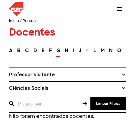
Início
/
Pessoas
Docentes
A
B
C
D
E
F
G
H
I
J
K
L
M
N
O
P
Professor visitante
Ciências Sociais
Limpar Filtros
Não foram encontrados docentes.