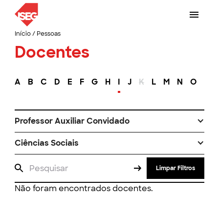
Início
/
Pessoas
Docentes
A
B
C
D
E
F
G
H
I
J
K
L
M
N
O
P
Professor Auxiliar Convidado
Ciências Sociais
Limpar Filtros
Não foram encontrados docentes.