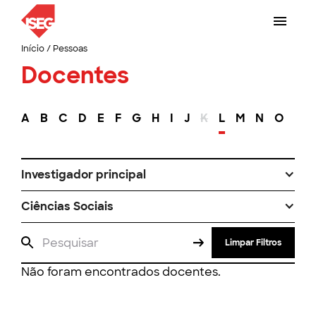
Início
/
Pessoas
Docentes
A
B
C
D
E
F
G
H
I
J
K
L
M
N
O
P
Investigador principal
Ciências Sociais
Limpar Filtros
Não foram encontrados docentes.