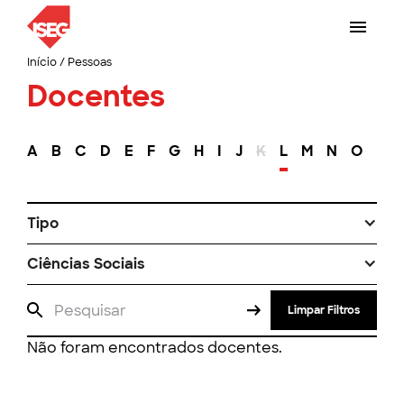
Início
/
Pessoas
Docentes
A
B
C
D
E
F
G
H
I
J
K
L
M
N
O
P
Tipo
Ciências Sociais
Limpar Filtros
Não foram encontrados docentes.