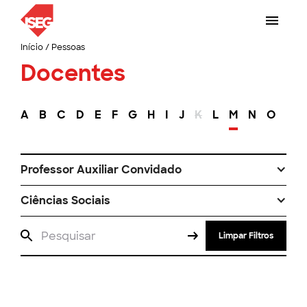
Início
/
Pessoas
Docentes
A
B
C
D
E
F
G
H
I
J
K
L
M
N
O
P
Professor Auxiliar Convidado
Ciências Sociais
Limpar Filtros