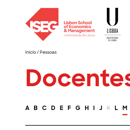
Início
/
Pessoas
Docente
A
B
C
D
E
F
G
H
I
J
K
L
M