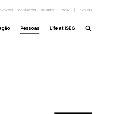
EVENTOS
CONTACTOS
HELPDESK
LOGIN
ENGLISH
gação
Pessoas
Life at ISEG