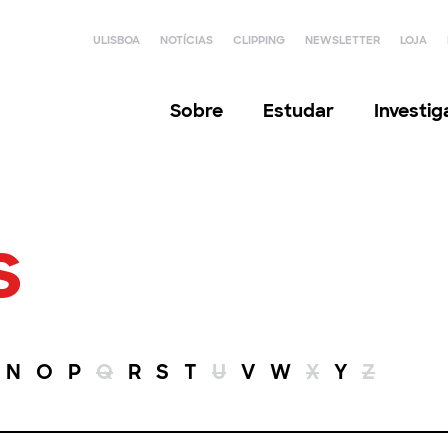
ULISBOA
NOTÍCIAS
CLIPPING
NEWSLETTER
LOJA
Sobre
Estudar
Investi
s
N
O
P
Q
R
S
T
U
V
W
X
Y
Z