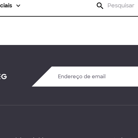
ciais
EG