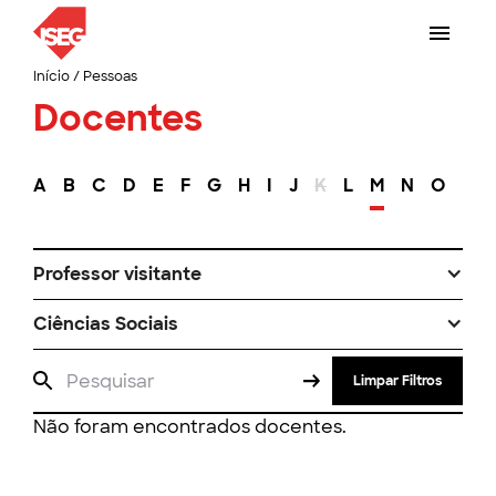
Início
/
Pessoas
Docentes
A
B
C
D
E
F
G
H
I
J
K
L
M
N
O
P
Professor visitante
Ciências Sociais
Limpar Filtros
Não foram encontrados docentes.