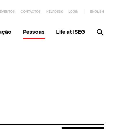
EVENTOS
CONTACTOS
HELPDESK
LOGIN
ENGLISH
gação
Pessoas
Life at ISEG