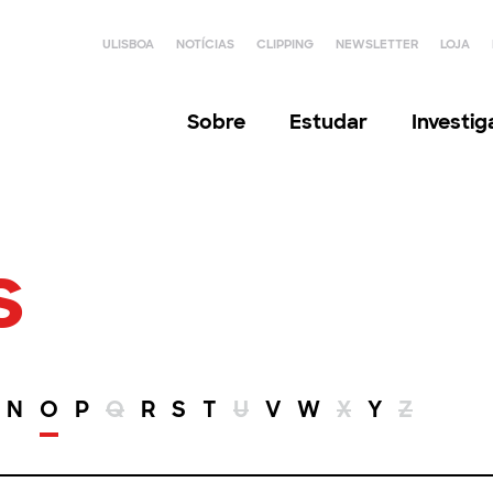
ULISBOA
NOTÍCIAS
CLIPPING
NEWSLETTER
LOJA
Sobre
Estudar
Investi
s
N
O
P
Q
R
S
T
U
V
W
X
Y
Z