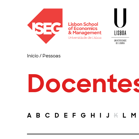
Início
/
Pessoas
Docente
A
B
C
D
E
F
G
H
I
J
K
L
M