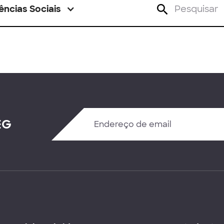
ências Sociais
EG