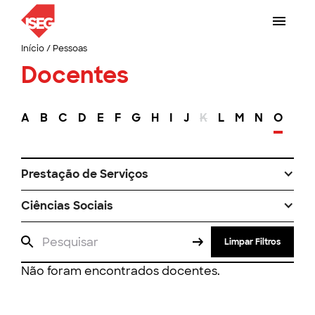
Início
/
Pessoas
Docentes
A
B
C
D
E
F
G
H
I
J
K
L
M
N
O
P
Prestação de Serviços
Ciências Sociais
Limpar Filtros
Não foram encontrados docentes.