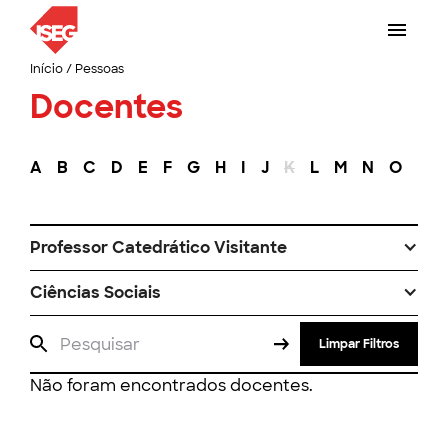
Início
/
Pessoas
Docentes
A
B
C
D
E
F
G
H
I
J
K
L
M
N
O
P
Professor Catedrático Visitante
Ciências Sociais
Limpar Filtros
Não foram encontrados docentes.