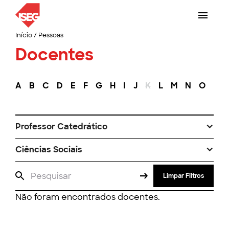
Início
/
Pessoas
Docentes
A
B
C
D
E
F
G
H
I
J
K
L
M
N
O
P
Professor Catedrático
Ciências Sociais
Limpar Filtros
Não foram encontrados docentes.