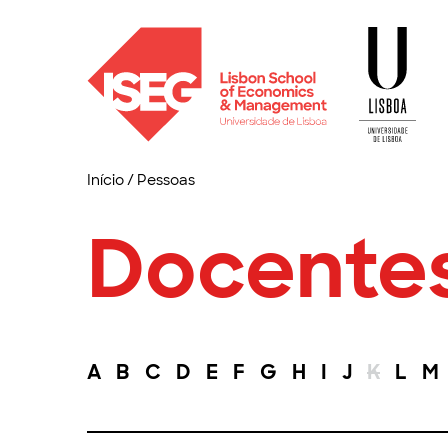
Início
/
Pessoas
Docente
A
B
C
D
E
F
G
H
I
J
K
L
M