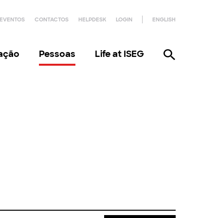
EVENTOS
CONTACTOS
HELPDESK
LOGIN
ENGLISH
gação
Pessoas
Life at ISEG