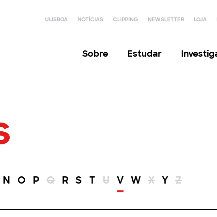
ULISBOA
NOTÍCIAS
CLIPPING
NEWSLETTER
LOJA
Sobre
Estudar
Investi
s
N
O
P
Q
R
S
T
U
V
W
X
Y
Z