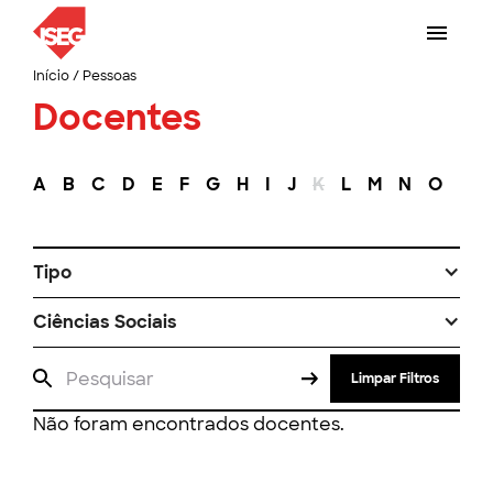
Início
/
Pessoas
Docentes
A
B
C
D
E
F
G
H
I
J
K
L
M
N
O
P
Tipo
Ciências Sociais
Limpar Filtros
Não foram encontrados docentes.