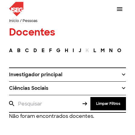
Início
/
Pessoas
Docentes
A
B
C
D
E
F
G
H
I
J
K
L
M
N
O
P
Investigador principal
Ciências Sociais
Limpar Filtros
Não foram encontrados docentes.