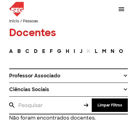
Início
/
Pessoas
Docentes
A
B
C
D
E
F
G
H
I
J
K
L
M
N
O
P
Professor Associado
Ciências Sociais
Limpar Filtros
Não foram encontrados docentes.