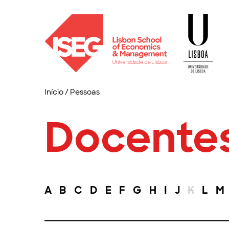
Início
/
Pessoas
Docente
A
B
C
D
E
F
G
H
I
J
K
L
M