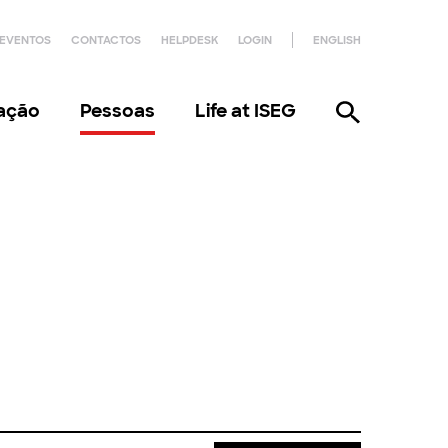
EVENTOS
CONTACTOS
HELPDESK
LOGIN
ENGLISH
gação
Pessoas
Life at ISEG