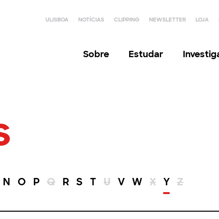
ULISBOA
NOTÍCIAS
CLIPPING
NEWSLETTER
LOJA
Sobre
Estudar
Investi
s
N
O
P
Q
R
S
T
U
V
W
X
Y
Z