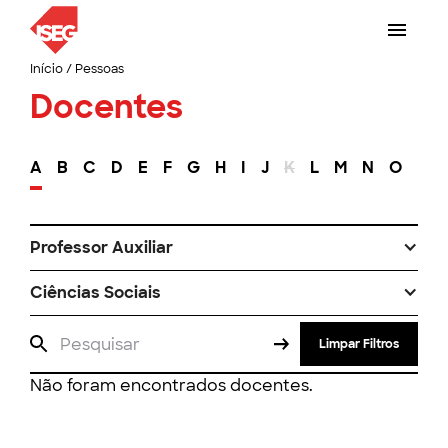
Início
/
Pessoas
Docentes
A
B
C
D
E
F
G
H
I
J
K
L
M
N
O
P
Professor Auxiliar
Ciências Sociais
Limpar Filtros
Não foram encontrados docentes.