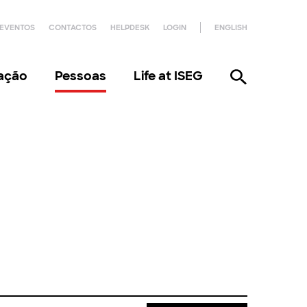
EVENTOS
CONTACTOS
HELPDESK
LOGIN
ENGLISH
gação
Pessoas
Life at ISEG