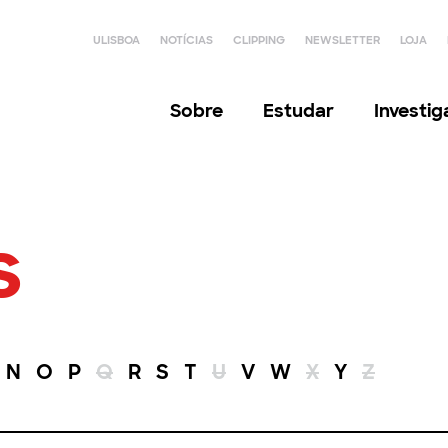
ULISBOA
NOTÍCIAS
CLIPPING
NEWSLETTER
LOJA
Sobre
Estudar
Investi
s
N
O
P
Q
R
S
T
U
V
W
X
Y
Z