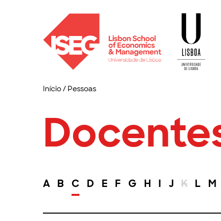
Início
/
Pessoas
Docente
A
B
C
D
E
F
G
H
I
J
K
L
M