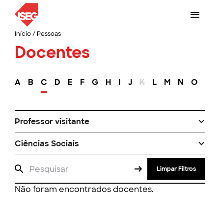
Início
/
Pessoas
Docentes
A
B
C
D
E
F
G
H
I
J
K
L
M
N
O
P
Professor visitante
Ciências Sociais
Limpar Filtros
Não foram encontrados docentes.