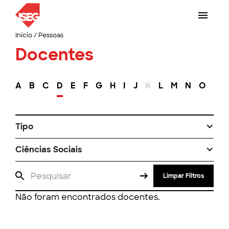
Início
/
Pessoas
Docentes
A
B
C
D
E
F
G
H
I
J
K
L
M
N
O
P
Tipo
Ciências Sociais
Limpar Filtros
Não foram encontrados docentes.