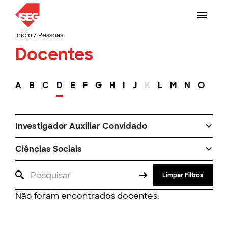
Início
/
Pessoas
Docentes
A
B
C
D
E
F
G
H
I
J
K
L
M
N
O
P
Investigador Auxiliar Convidado
Ciências Sociais
Limpar Filtros
Não foram encontrados docentes.