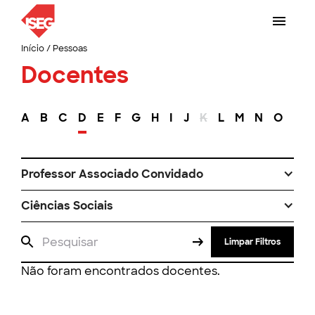
Início
/
Pessoas
Docentes
A
B
C
D
E
F
G
H
I
J
K
L
M
N
O
P
Professor Associado Convidado
Ciências Sociais
Limpar Filtros
Não foram encontrados docentes.