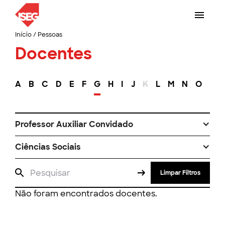
Início
/
Pessoas
Docentes
A
B
C
D
E
F
G
H
I
J
K
L
M
N
O
P
Professor Auxiliar Convidado
Ciências Sociais
Limpar Filtros
Não foram encontrados docentes.