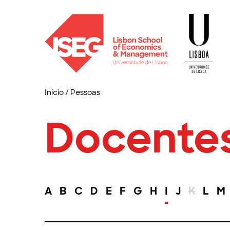
Início
/
Pessoas
Docente
A
B
C
D
E
F
G
H
I
J
K
L
M