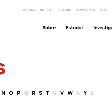
ULISBOA
NOTÍCIAS
CLIPPING
NEWSLETTER
LOJA
Sobre
Estudar
Investi
s
N
O
P
Q
R
S
T
U
V
W
X
Y
Z