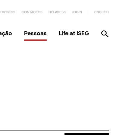
EVENTOS
CONTACTOS
HELPDESK
LOGIN
ENGLISH
gação
Pessoas
Life at ISEG