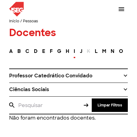
Início
/
Pessoas
Docentes
A
B
C
D
E
F
G
H
I
J
K
L
M
N
O
P
Professor Catedrático Convidado
Ciências Sociais
Limpar Filtros
Não foram encontrados docentes.