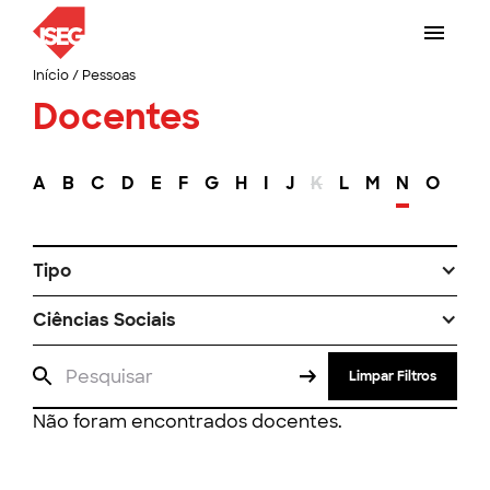
Início
/
Pessoas
Docentes
A
B
C
D
E
F
G
H
I
J
K
L
M
N
O
P
Tipo
Ciências Sociais
Limpar Filtros
Não foram encontrados docentes.