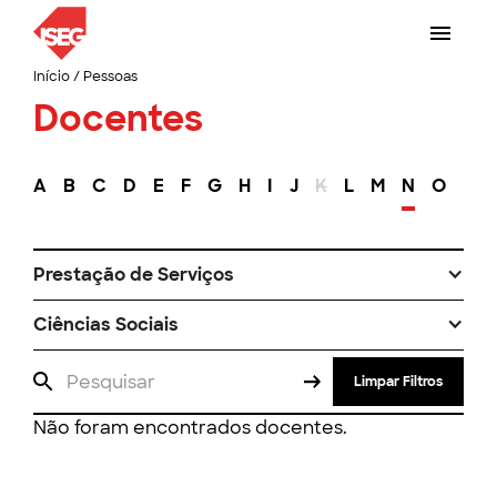
Início
/
Pessoas
Docentes
A
B
C
D
E
F
G
H
I
J
K
L
M
N
O
P
Prestação de Serviços
Ciências Sociais
Limpar Filtros
Não foram encontrados docentes.