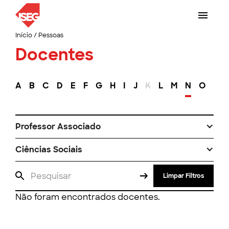
Início
/
Pessoas
Docentes
A
B
C
D
E
F
G
H
I
J
K
L
M
N
O
P
Professor Associado
Ciências Sociais
Limpar Filtros
Não foram encontrados docentes.