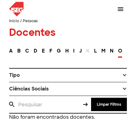
Início
/
Pessoas
Docentes
A
B
C
D
E
F
G
H
I
J
K
L
M
N
O
P
Tipo
Ciências Sociais
Limpar Filtros
Não foram encontrados docentes.