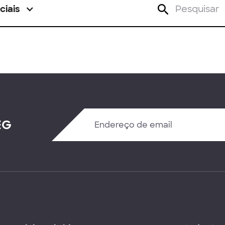
ciais
EG