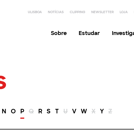
ULISBOA
NOTÍCIAS
CLIPPING
NEWSLETTER
LOJA
Sobre
Estudar
Investi
s
N
O
P
Q
R
S
T
U
V
W
X
Y
Z