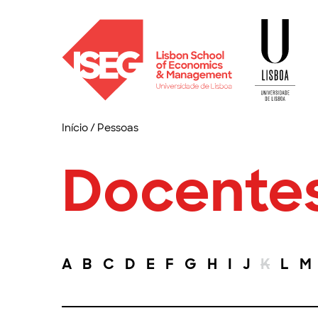
Início
/
Pessoas
Docente
A
B
C
D
E
F
G
H
I
J
K
L
M