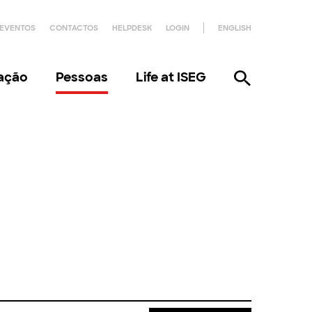
EVENTOS
CONTACTOS
HELPDESK
LOGIN
ENGLISH
gação
Pessoas
Life at ISEG