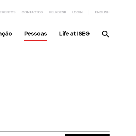
EVENTOS
CONTACTOS
HELPDESK
LOGIN
ENGLISH
gação
Pessoas
Life at ISEG