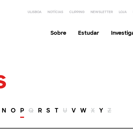
ULISBOA
NOTÍCIAS
CLIPPING
NEWSLETTER
LOJA
Sobre
Estudar
Investi
s
N
O
P
Q
R
S
T
U
V
W
X
Y
Z