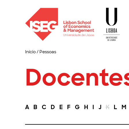
Início
/
Pessoas
Docente
A
B
C
D
E
F
G
H
I
J
K
L
M