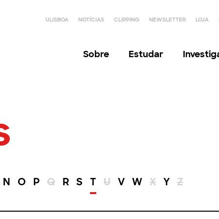
ULISBOA
NOTÍCIAS
CLIPPING
NEWSLETTER
LOJA
Sobre
Estudar
Investi
s
N
O
P
Q
R
S
T
U
V
W
X
Y
Z