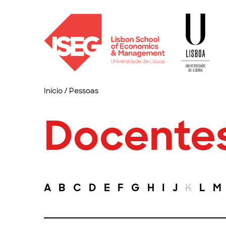
Início
/
Pessoas
Docente
A
B
C
D
E
F
G
H
I
J
K
L
M