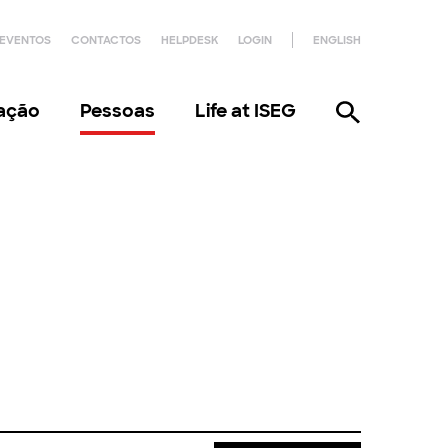
EVENTOS
CONTACTOS
HELPDESK
LOGIN
ENGLISH
gação
Pessoas
Life at ISEG