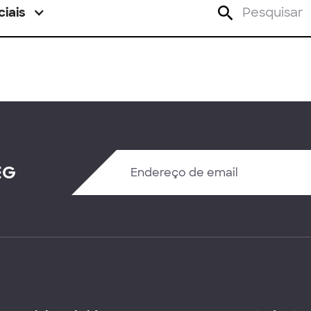
ciais
EG