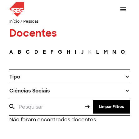
Início
/
Pessoas
Docentes
A
B
C
D
E
F
G
H
I
J
K
L
M
N
O
P
Tipo
Ciências Sociais
Limpar Filtros
Não foram encontrados docentes.