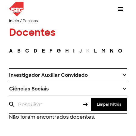
Início
/
Pessoas
Docentes
A
B
C
D
E
F
G
H
I
J
K
L
M
N
O
P
Investigador Auxiliar Convidado
Ciências Sociais
Limpar Filtros
Não foram encontrados docentes.