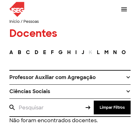
Início
/
Pessoas
Docentes
A
B
C
D
E
F
G
H
I
J
K
L
M
N
O
P
Professor Auxiliar com Agregação
Ciências Sociais
Limpar Filtros
Não foram encontrados docentes.