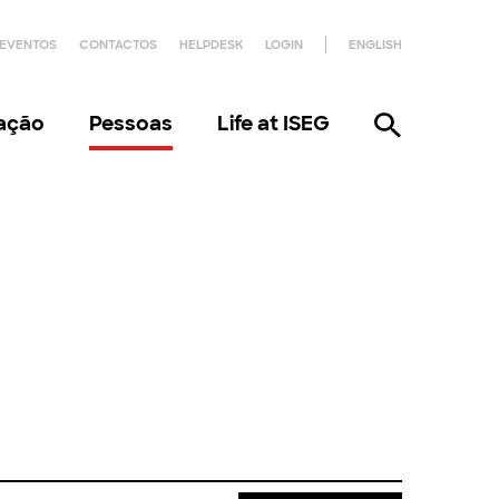
EVENTOS
CONTACTOS
HELPDESK
LOGIN
ENGLISH
gação
Pessoas
Life at ISEG