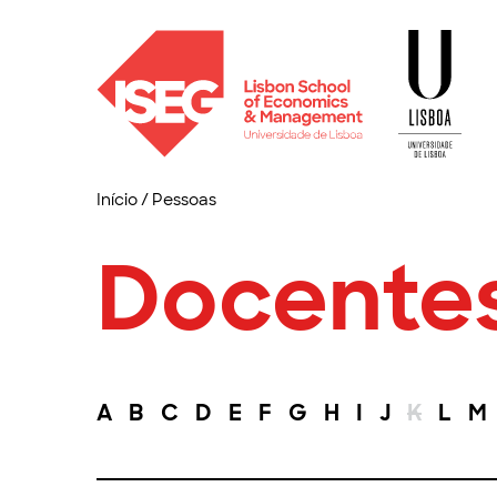
Início
/
Pessoas
Docente
A
B
C
D
E
F
G
H
I
J
K
L
M