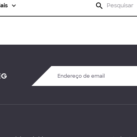
ais
EG