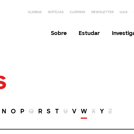
ULISBOA
NOTÍCIAS
CLIPPING
NEWSLETTER
LOJA
Sobre
Estudar
Investi
s
N
O
P
Q
R
S
T
U
V
W
X
Y
Z