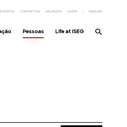
EVENTOS
CONTACTOS
HELPDESK
LOGIN
ENGLISH
gação
Pessoas
Life at ISEG