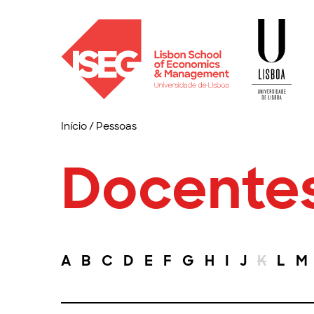
Início
/
Pessoas
Docente
A
B
C
D
E
F
G
H
I
J
K
L
M