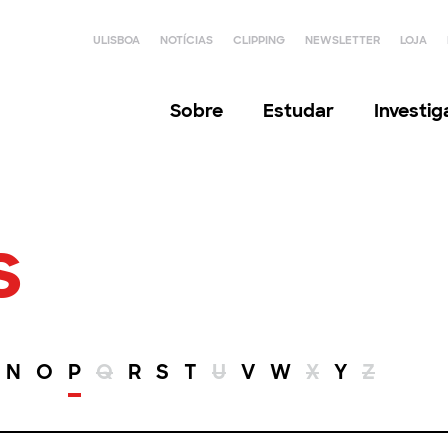
ULISBOA
NOTÍCIAS
CLIPPING
NEWSLETTER
LOJA
Sobre
Estudar
Investi
s
N
O
P
Q
R
S
T
U
V
W
X
Y
Z