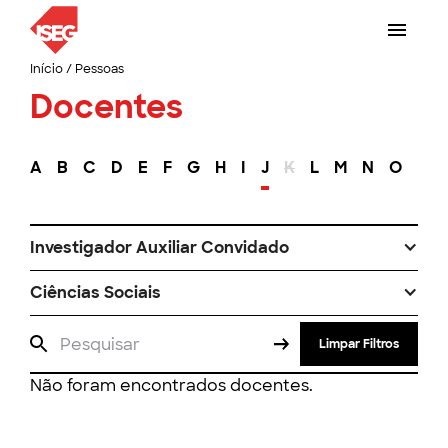
Início
/
Pessoas
Docentes
A
B
C
D
E
F
G
H
I
J
K
L
M
N
O
P
Investigador Auxiliar Convidado
Ciências Sociais
Limpar Filtros
Não foram encontrados docentes.