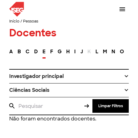
Início
/
Pessoas
Docentes
A
B
C
D
E
F
G
H
I
J
K
L
M
N
O
P
Investigador principal
Ciências Sociais
Limpar Filtros
Não foram encontrados docentes.