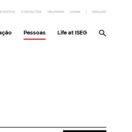
EVENTOS
CONTACTOS
HELPDESK
LOGIN
ENGLISH
gação
Pessoas
Life at ISEG