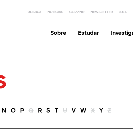
ULISBOA
NOTÍCIAS
CLIPPING
NEWSLETTER
LOJA
Sobre
Estudar
Investi
s
N
O
P
Q
R
S
T
U
V
W
X
Y
Z