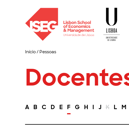
Início
/
Pessoas
Docente
A
B
C
D
E
F
G
H
I
J
K
L
M