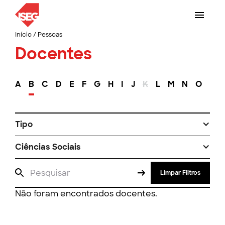
Início
/
Pessoas
Docentes
A
B
C
D
E
F
G
H
I
J
K
L
M
N
O
P
Tipo
Ciências Sociais
Limpar Filtros
Não foram encontrados docentes.