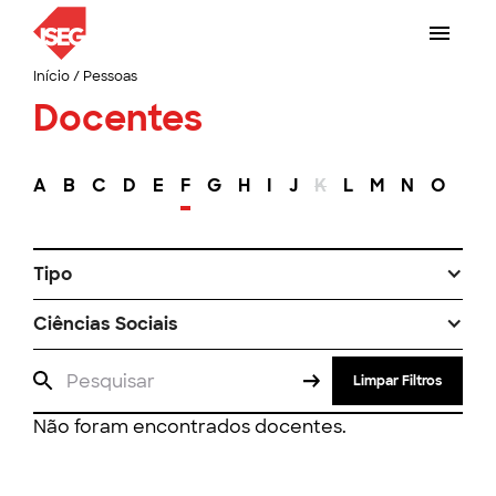
Início
/
Pessoas
Docentes
A
B
C
D
E
F
G
H
I
J
K
L
M
N
O
P
Tipo
Ciências Sociais
Limpar Filtros
Não foram encontrados docentes.