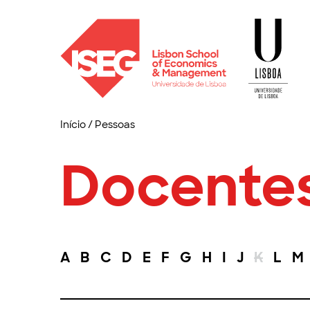
Início
/
Pessoas
Docente
A
B
C
D
E
F
G
H
I
J
K
L
M