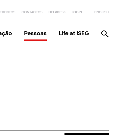
EVENTOS
CONTACTOS
HELPDESK
LOGIN
ENGLISH
gação
Pessoas
Life at ISEG