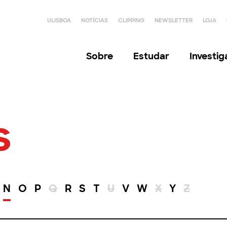
ULISBOA
NOTÍCIAS
CLIPPING
NEWSLETTER
LOJA
Sobre
Estudar
Investi
s
N
O
P
Q
R
S
T
U
V
W
X
Y
Z