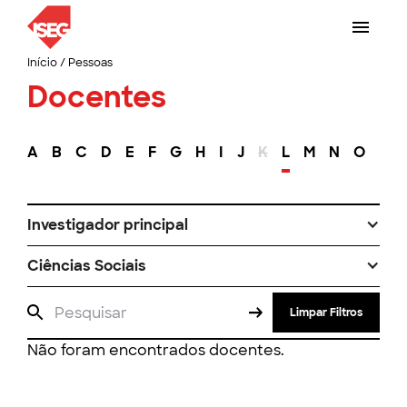
Início
/
Pessoas
Docentes
A
B
C
D
E
F
G
H
I
J
K
L
M
N
O
P
Investigador principal
Ciências Sociais
Limpar Filtros
Não foram encontrados docentes.