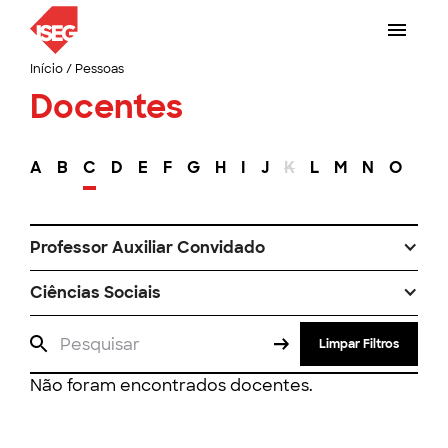
Início
/
Pessoas
Docentes
A
B
C
D
E
F
G
H
I
J
K
L
M
N
O
P
Professor Auxiliar Convidado
Ciências Sociais
Limpar Filtros
Não foram encontrados docentes.